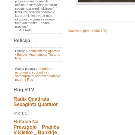
je beseda
mir
pomenila
občinsko
skupščino
in hkrati
soglasnost
njenih sklepov[...]
Izraz
mir
odseva obdobje v
katerem je imel vsak član
skupnosti --
ženske ravno
tako kot moški
-- enake
pravice."
-- M. Eliade
Download photo (960x720)
Peticija
Peticija
Neomejeni rog uporabe
/ Support Autonomous Tovarna
Rog
Stalna peticija za
podporo
avtonomni, svobodni in
samoupravni uporabi nekdanje
tovarne Rog
Rog RTV
Radix Quadrata
Sexaginta Quattuor
PARTE 1:
Butalce Na
Prevzgojo _ Prašiča
V Kletko _ Bankirje