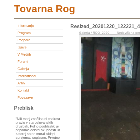
Tovarna Rog
Informacije
Resized_20201220_122221_
Program
Galerija
/
ROG_2020____Nedovršena pes
Podpora
Izjave
V Medijih
Forumi
Galerija
International
Arhiv
Kontakt
Povezave
Preblisk
"Nič manj značilna ni enakost
pravic v staroslovanskih
družbah. Polno pooblastilo je
pripadalo celotni skupnosti, in
zatorej so se morali sklepi
sprejemati soglasno. Prvotno