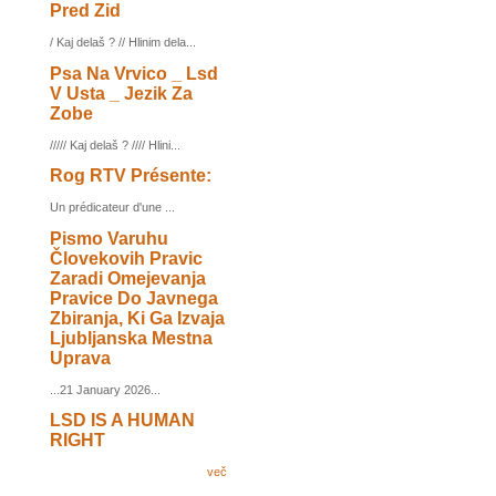
Pred Zid
/ Kaj delaš ? // Hlinim dela...
Psa Na Vrvico _ Lsd
V Usta _ Jezik Za
Zobe
///// Kaj delaš ? //// Hlini...
Rog RTV Présente:
Un prédicateur d'une ...
Pismo Varuhu
Človekovih Pravic
Zaradi Omejevanja
Pravice Do Javnega
Zbiranja, Ki Ga Izvaja
Ljubljanska Mestna
Uprava
...21 January 2026...
LSD IS A HUMAN
RIGHT
več