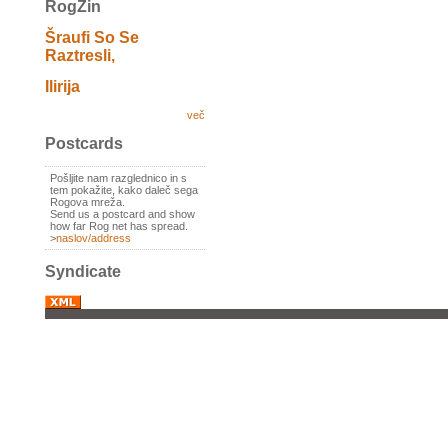
RogZin
Šraufi So Se
Raztresli,
Ilirija
več
Postcards
Pošljite nam razglednico in s
tem pokažite, kako daleč sega
Rogova mreža.
Send us a postcard and show
how far Rog net has spread.
>
naslov/address
Syndicate