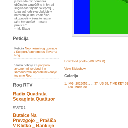
je beseda
mir
pomenila
občinsko
skupščino
in hkrati
soglasnost
njenih sklepov[...]
Izraz
mir
odseva obdobje v
katerem je imel vsak član
skupnosti --
ženske ravno
tako kot moški
-- enake
pravice."
-- M. Eliade
Peticija
Peticija
Neomejeni rog uporabe
/ Support Autonomous Tovarna
Rog
Download photo (2000x2000)
Stalna peticija za
podporo
View Slideshow
avtonomni, svobodni in
samoupravni uporabi nekdanje
tovarne Rog
Galerija
1. IMG_2025052...
...
37. US
38. TIME KEY
3
Rog RTV
...
130. Multitude
Radix Quadrata
Sexaginta Quattuor
PARTE 1:
Butalce Na
Prevzgojo _ Prašiča
V Kletko _ Bankirje