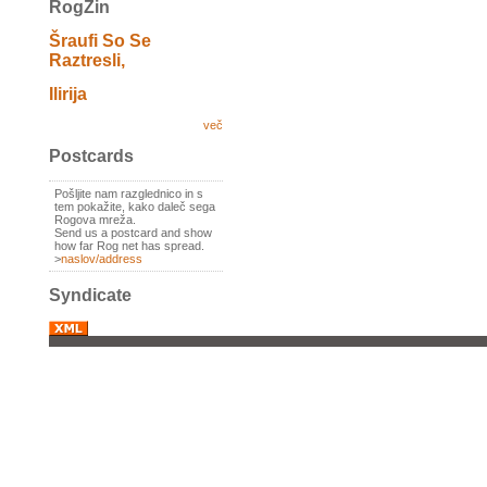
RogZin
Šraufi So Se
Raztresli,
Ilirija
več
Postcards
Pošljite nam razglednico in s
tem pokažite, kako daleč sega
Rogova mreža.
Send us a postcard and show
how far Rog net has spread.
>
naslov/address
Syndicate