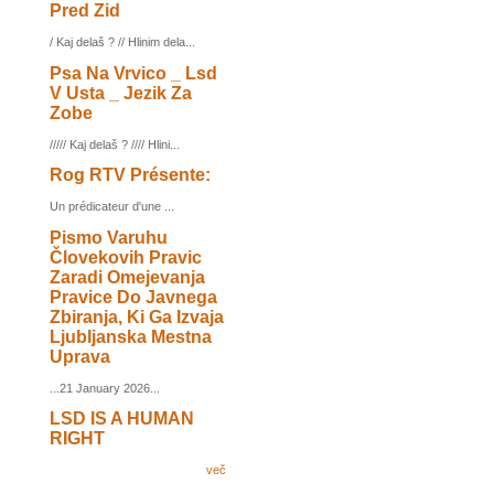
Pred Zid
/ Kaj delaš ? // Hlinim dela...
Psa Na Vrvico _ Lsd
V Usta _ Jezik Za
Zobe
///// Kaj delaš ? //// Hlini...
Rog RTV Présente:
Un prédicateur d'une ...
Pismo Varuhu
Človekovih Pravic
Zaradi Omejevanja
Pravice Do Javnega
Zbiranja, Ki Ga Izvaja
Ljubljanska Mestna
Uprava
...21 January 2026...
LSD IS A HUMAN
RIGHT
več