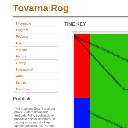
Tovarna Rog
Informacije
TIME KEY
Program
Podpora
Izjave
V Medijih
Forumi
Galerija
International
Arhiv
Kontakt
Povezave
Preblisk
"Nič manj značilna ni enakost
pravic v staroslovanskih
družbah. Polno pooblastilo je
pripadalo celotni skupnosti, in
zatorej so se morali sklepi
sprejemati soglasno. Prvotno