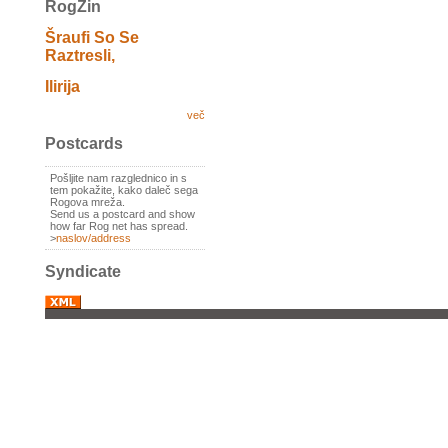
RogZin
Šraufi So Se
Raztresli,
Ilirija
več
Postcards
Pošljite nam razglednico in s
tem pokažite, kako daleč sega
Rogova mreža.
Send us a postcard and show
how far Rog net has spread.
>
naslov/address
Syndicate