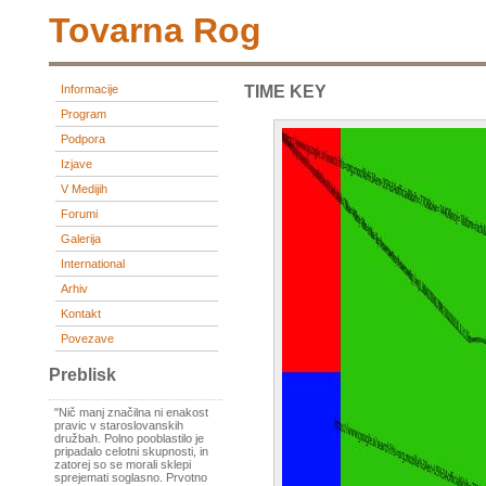
Tovarna Rog
Informacije
TIME KEY
Program
Podpora
Izjave
V Medijih
Forumi
Galerija
International
Arhiv
Kontakt
Povezave
Preblisk
"Nič manj značilna ni enakost
pravic v staroslovanskih
družbah. Polno pooblastilo je
pripadalo celotni skupnosti, in
zatorej so se morali sklepi
sprejemati soglasno. Prvotno