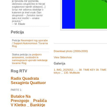
je beseda
mir
pomenila
občinsko
skupščino
in hkrati
soglasnost
njenih sklepov[...]
Izraz
mir
odseva obdobje v
katerem je imel vsak član
skupnosti --
ženske ravno
tako kot moški
-- enake
pravice."
-- M. Eliade
Peticija
Peticija
Neomejeni rog uporabe
/ Support Autonomous Tovarna
Rog
Download photo (2000x2000)
Stalna peticija za
podporo
View Slideshow
avtonomni, svobodni in
samoupravni uporabi nekdanje
tovarne Rog
Galerija
1. IMG_2025052...
...
38. TIME KEY
39. TIM
Rog RTV
tokyo
...
130. Multitude
Radix Quadrata
Sexaginta Quattuor
PARTE 1:
Butalce Na
Prevzgojo _ Prašiča
V Kletko _ Bankirje