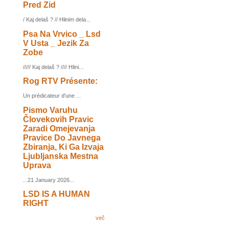
Pred Zid
/ Kaj delaš ? // Hlinim dela...
Psa Na Vrvico _ Lsd
V Usta _ Jezik Za
Zobe
///// Kaj delaš ? //// Hlini...
Rog RTV Présente:
Un prédicateur d'une ...
Pismo Varuhu
Človekovih Pravic
Zaradi Omejevanja
Pravice Do Javnega
Zbiranja, Ki Ga Izvaja
Ljubljanska Mestna
Uprava
...21 January 2026...
LSD IS A HUMAN
RIGHT
več