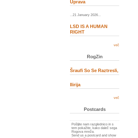
Uprava
...21 January 2026...
LSD IS A HUMAN
RIGHT
več
RogZin
Šraufi So Se Raztresli,
Ilirija
več
Postcards
Pošljite nam razglednico in s
tem pokažite, kako daleč sega
Rogova mreža.
Send us a postcard and show