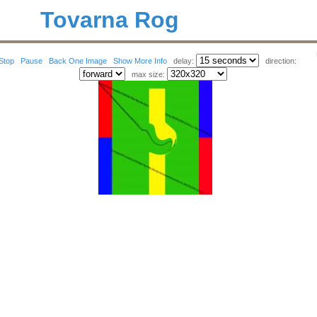
Tovarna Rog
Stop
Pause
Back One Image
Show More Info
delay:
direction:
max size: