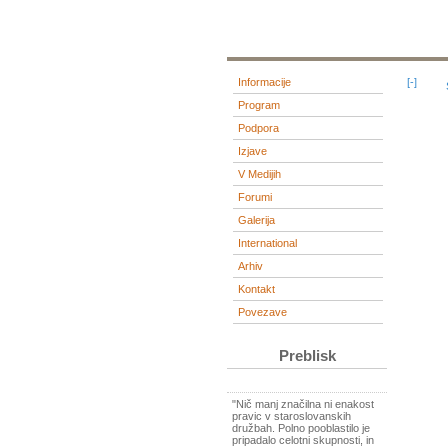
Informacije
[-]
Program
Podpora
Izjave
V Medijih
Forumi
Galerija
International
Arhiv
Kontakt
Povezave
Preblisk
"Nič manj značilna ni enakost
pravic v staroslovanskih
družbah. Polno pooblastilo je
pripadalo celotni skupnosti, in