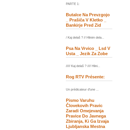
PARTE 1:
Butalce Na Prevzgojo
_ Prašiča V Kletko _
Bankirje Pred Zid
/ Kaj delaš ? // Hlinim dela...
Psa Na Vrvico _ Lsd V
Usta _ Jezik Za Zobe
///// Kaj delaš ? //// Hlini...
Rog RTV Présente:
Un prédicateur d'une ...
Pismo Varuhu
Človekovih Pravic
Zaradi Omejevanja
Pravice Do Javnega
Zbiranja, Ki Ga Izvaja
Ljubljanska Mestna