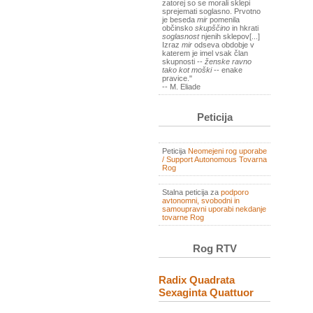
zatorej so se morali sklepi
sprejemati soglasno. Prvotno
je beseda
mir
pomenila
občinsko
skupščino
in hkrati
soglasnost
njenih sklepov[...]
Izraz
mir
odseva obdobje v
katerem je imel vsak član
skupnosti --
ženske ravno
tako kot moški
-- enake
pravice."
-- M. Eliade
Peticija
Peticija
Neomejeni rog uporabe
/ Support Autonomous Tovarna
Rog
Stalna peticija za
podporo
avtonomni, svobodni in
samoupravni uporabi nekdanje
tovarne Rog
Rog RTV
Radix Quadrata
Sexaginta Quattuor